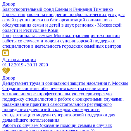
Донор
Благотворительный фонд Елены и Геннадия Тимченко
Проект направлен на внедрение профилактических услу для
семей группы риска на базе организаций социального
обслуживания семьи и детей в двух регионах - Московской
области и Республике Коми
Профессионалы - семьям Москвы: трансляция технологии
работы со случаем и модели супервизорской поддержки
специалистов в деятельность городских семейных центров
Дата реализации
01.12.2019 - 30.11.2020
Донор
Департамент труда и социальной защиты населения г. Москвы
Создание системы обеспечения качества реализации
технологии через профессиональную супервизорскую
поддержку специалистов в работе с конкретными случаями,
налаживание практики самостоятельного регулярного
проведения супервизий в каждом учреждении и
стандартизацию модели супервизорской поддержки для
дальнейшего использования.
Работа со случаем (оказание помощи семьям в случаях
нарушения прав и законных интересов детей)