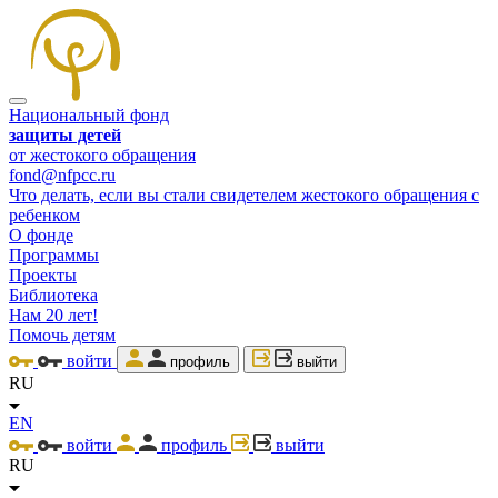
Национальный фонд
защиты детей
от жестокого обращения
fond@nfpcc.ru
Что делать, если вы стали свидетелем жестокого обращения с
ребенком
О фонде
Программы
Проекты
Библиотека
Нам 20 лет!
Помочь детям
войти
профиль
выйти
RU
EN
войти
профиль
выйти
RU