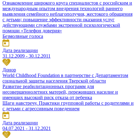
Ознакомление широкого круга специалистов с российским и
международным опытом внедрения технологий раннего
выявления семейного неблагополучия, жестокого обращения
с детьми; повышение эффективности оказания услуг
действующими службами экстренной психологической
помощи «Телефон доверия»
Безмолвные голоса
Дата реализации
31.12.2009 - 30.12.2011
Донор
World Childhood Foundation в партнерстве с Департаментом
социальной защиты населения Тверской области
Развитие реабилитационных программ для
несовершеннолетних матерей, переживших насилие и
имеющих высокий риск отказа от ребенка
Шаги навстречу. Практики групповой работы с родителями и
с детьми с агрессивным поведением
Дата реализации
04.07.2021 - 31.12.2021