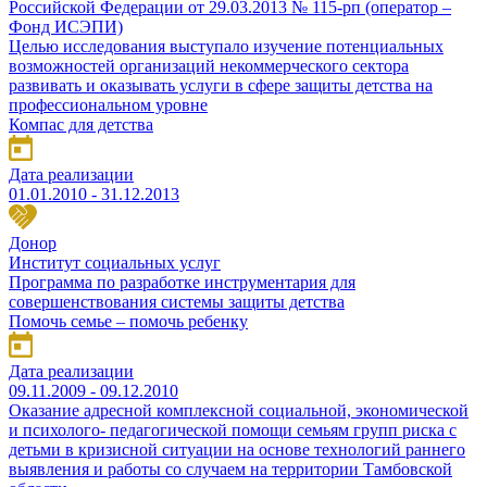
Российской Федерации от 29.03.2013 № 115-рп (оператор –
Фонд ИСЭПИ)
Целью исследования выступало изучение потенциальных
возможностей организаций некоммерческого сектора
развивать и оказывать услуги в сфере защиты детства на
профессиональном уровне
Компас для детства
Дата реализации
01.01.2010 - 31.12.2013
Донор
Институт социальных услуг
Программа по разработке инструментария для
совершенствования системы защиты детства
Помочь семье – помочь ребенку
Дата реализации
09.11.2009 - 09.12.2010
Оказание адресной комплексной социальной, экономической
и психолого- педагогической помощи семьям групп риска с
детьми в кризисной ситуации на основе технологий раннего
выявления и работы со случаем на территории Тамбовской